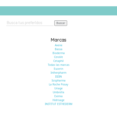
Buscar
Marcas
Avene
Bassa
Bioderma
CeraVe
Cetaphil
Todas las marcas
Eucerin
Intherpharm
ISDIN
Isispharma
La Roche Posay
Uriage
Umbrella
Eximia
Hidrisage
INSTITUT ESTHEDERM