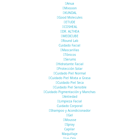
Anua
Mixsoon
KUNDAL
Good Molecules
ETUDE
COSHEAL
DR. ALTHEA
MEDICUBE
Round Lab
Cuidado Facial
Mascarillas
Tónicos
Serums
Hidratante Facial
Protección Solar
Cuidado Piel Normal
Cuidado Piel Mixta a Grasa
Cuidado Piel Seca
Cuidado Piel Sensible
Cuidado Pigmentación y Manchas
Antiedad
Limpieza Facial
Cuidado Corporal
Shampoo y Acondicionador
Gel
Mousse
Spray
Capilar
Maquillaje
Lip Oils