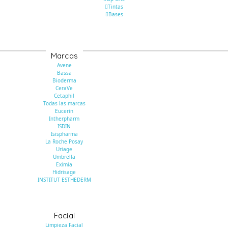
Tintas
Bases
Marcas
Avene
Bassa
Bioderma
CeraVe
Cetaphil
Todas las marcas
Eucerin
Intherpharm
ISDIN
Isispharma
La Roche Posay
Uriage
Umbrella
Eximia
Hidrisage
INSTITUT ESTHEDERM
Facial
Limpieza Facial