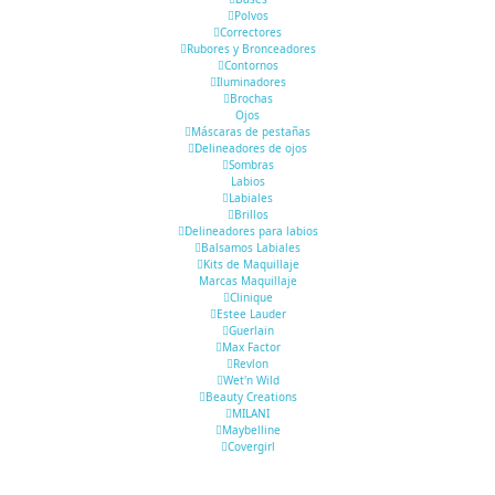
Polvos
Correctores
Rubores y Bronceadores
Contornos
Iluminadores
Brochas
Ojos
Máscaras de pestañas
Delineadores de ojos
Sombras
Labios
Labiales
Brillos
Delineadores para labios
Balsamos Labiales
Kits de Maquillaje
Marcas Maquillaje
Clinique
Estee Lauder
Guerlain
Max Factor
Revlon
Wet'n Wild
Beauty Creations
MILANI
Maybelline
Covergirl