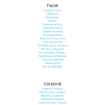
Facial
Limpieza Facial
Exfoliantes
Mascarillas
Serums
Contorno de Ojos
Hidratante Facial
Cuidado de Labios
Desmaquillantes
Protección Solar Facial
Todo tipo de Piel
Piel Mixta Grasa o Acnéica
Piel Seca y Muy Seca
Piel Sensible y Rosácea
Pigmentación y Manchas
Lineas de Expresión
Infantil Facial
Kits de SKINCARE
Corporal
Limpieza Corporal
Piel Muy Seca y Atópica
Manchas Corporales
Hidratante Corporal
Protección Solar Corporal