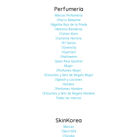
Perfumería
Marcas Perfumería
Pacco Rabanne
Agatha Ruiz de la Prada
Antonio Banderas
Calvin Klein
Carolina Herrera
El Ganso
Givenchy
Guerlain
Halloween
Jean Paul Gaultier
Mujer
Perfumes Mujer
Estuches y Sets de Regalo Mujer
Splash y Lociones
Hombre
Perfumes Hombre
Estuches y Sets de Regalo Hombre
Todas las marcas
SkinKorea
Marcas
Skin1004
Tocobo