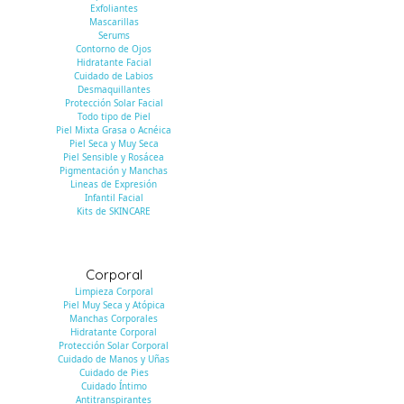
Exfoliantes
Mascarillas
Serums
Contorno de Ojos
Hidratante Facial
Cuidado de Labios
Desmaquillantes
Protección Solar Facial
Todo tipo de Piel
Piel Mixta Grasa o Acnéica
Piel Seca y Muy Seca
Piel Sensible y Rosácea
Pigmentación y Manchas
Lineas de Expresión
Infantil Facial
Kits de SKINCARE
Corporal
Limpieza Corporal
Piel Muy Seca y Atópica
Manchas Corporales
Hidratante Corporal
Protección Solar Corporal
Cuidado de Manos y Uñas
Cuidado de Pies
Cuidado Íntimo
Antitranspirantes