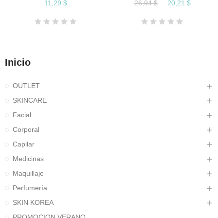
11,29 $
26,94 $
20,21 $
Inicio
OUTLET
SKINCARE
Facial
Corporal
Capilar
Medicinas
Maquillaje
Perfumería
SKIN KOREA
PROMOCION VERANO