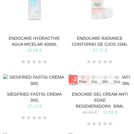
ENDOCARE HYDRACTIVE
ENDOCARE RADIANCE
AGUA MICELAR 400ML
CONTORNO DE OJOS 15ML
25,64 $
47,75 $
-20%
Días
Hrs
Min
Seg
SIEGFRIED FASTIG CREMA
ENOCARE GEL CREAM ANTI
30G
EDAD
17,12 $
REGENERADORA 30ML
40,04 $
32,03 $