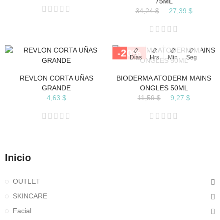
75ML
34,24 $
27,39 $
-20%
Días
Hrs
Min
Seg
REVLON CORTA UÑAS
BIODERMA ATODERM MAINS
GRANDE
ONGLES 50ML
4,63 $
11,59 $
9,27 $
Inicio
OUTLET
SKINCARE
Facial