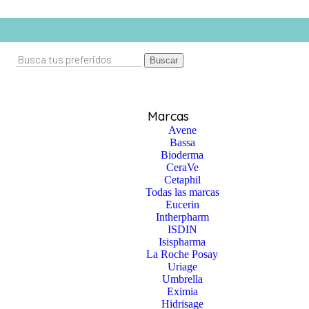
Buscar
Marcas
Avene
Bassa
Bioderma
CeraVe
Cetaphil
Todas las marcas
Eucerin
Intherpharm
ISDIN
Isispharma
La Roche Posay
Uriage
Umbrella
Eximia
Hidrisage