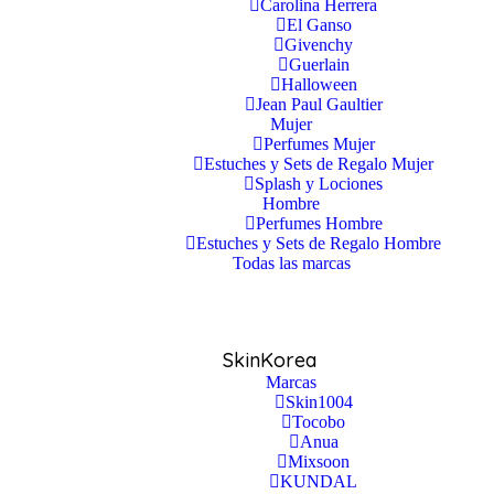
Carolina Herrera
El Ganso
Givenchy
Guerlain
Halloween
Jean Paul Gaultier
Mujer
Perfumes Mujer
Estuches y Sets de Regalo Mujer
Splash y Lociones
Hombre
Perfumes Hombre
Estuches y Sets de Regalo Hombre
Todas las marcas
SkinKorea
Marcas
Skin1004
Tocobo
Anua
Mixsoon
KUNDAL