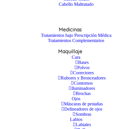
Cabello Maltratado
Medicinas
Tratamientos bajo Prescripción Médica
Tratamientos Complementarios
Maquillaje
Cara
Bases
Polvos
Correctores
Rubores y Bronceadores
Contornos
Iluminadores
Brochas
Ojos
Máscaras de pestañas
Delineadores de ojos
Sombras
Labios
Labiales