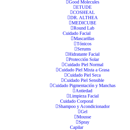
Good Molecules
ETUDE
COSHEAL
DR. ALTHEA
MEDICUBE
Round Lab
Cuidado Facial
Mascarillas
Tónicos
Serums
Hidratante Facial
Protección Solar
Cuidado Piel Normal
Cuidado Piel Mixta a Grasa
Cuidado Piel Seca
Cuidado Piel Sensible
Cuidado Pigmentación y Manchas
Antiedad
Limpieza Facial
Cuidado Corporal
Shampoo y Acondicionador
Gel
Mousse
Spray
Capilar