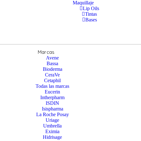
Maquillaje
Lip Oils
Tintas
Bases
Marcas
Avene
Bassa
Bioderma
CeraVe
Cetaphil
Todas las marcas
Eucerin
Intherpharm
ISDIN
Isispharma
La Roche Posay
Uriage
Umbrella
Eximia
Hidrisage