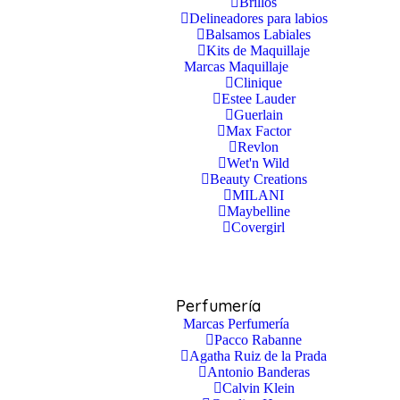
Brillos
Delineadores para labios
Balsamos Labiales
Kits de Maquillaje
Marcas Maquillaje
Clinique
Estee Lauder
Guerlain
Max Factor
Revlon
Wet'n Wild
Beauty Creations
MILANI
Maybelline
Covergirl
Perfumería
Marcas Perfumería
Pacco Rabanne
Agatha Ruiz de la Prada
Antonio Banderas
Calvin Klein