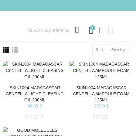
shopping_cart
(0)
0
3
Sort by
SKIN1004 MADAGASCAR
SKIN1004 MADAGASCAR
CENTELLA LIGHT CLEASING
CENTELLA AMPOULE FOAM
OIL 200ML
125ML
34,01 $
28,99 $