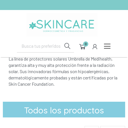
shopping_cart
(0)
0
La línea de protectores solares Umbrella de Medihealth,
garantiza alta y muy alta protección frente a la radiación
solar. Sus innovadoras fórmulas son hipoalergénicas,
dermatológicamente probadas y están certificadas por la
Skin Cancer Foundation.
Todos los productos