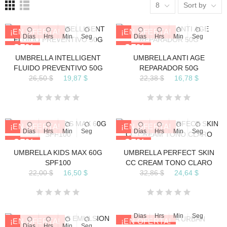
8
Sort by
¡EN OFERTA!
¡EN OFERTA!
Días
Hrs
Min
Seg
Días
Hrs
Min
Seg
-25%
-25%
UMBRELLA INTELLIGENT
UMBRELLA ANTI AGE
FLUIDO PREVENTIVO 50G
REPARADOR 50G
26,50 $
19,87 $
22,38 $
16,78 $
¡EN OFERTA!
¡EN OFERTA!
Días
Hrs
Min
Seg
Días
Hrs
Min
Seg
-25%
-25%
UMBRELLA KIDS MAX 60G
UMBRELLA PERFECT SKIN
SPF100
CC CREAM TONO CLARO
22,00 $
16,50 $
32,86 $
24,64 $
Días
Hrs
Min
Seg
¡EN OFERTA!
¡EN OFERTA!
Días
Hrs
Min
Seg