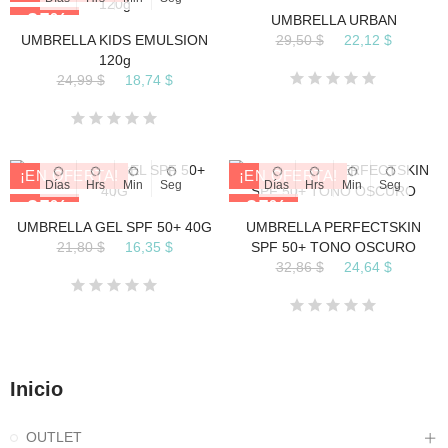
-25%
-25%
UMBRELLA URBAN
29,50 $
22,12 $
UMBRELLA KIDS EMULSION
AGOTADO
120g
24,99 $
18,74 $
¡EN OFERTA!
¡EN OFERTA!
Días
Hrs
Min
Seg
Días
Hrs
Min
Seg
-25%
-25%
UMBRELLA GEL SPF 50+ 40G
UMBRELLA PERFECTSKIN
21,80 $
16,35 $
SPF 50+ TONO OSCURO
32,86 $
24,64 $
Inicio
OUTLET