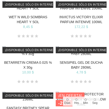
¡DISPONIBLE SÓLO EN INTERNET!
¡DISPONIBLE SÓLO EN INTERNET
WET´N WILD SOMBRAS
INVICTUS VICTORY ELIXIR
HEART Y SOL
PARFUM INTENIVE 100ML
8,45 $
172,22 $
¡DISPONIBLE SÓLO EN INTERNET!
¡DISPONIBLE SÓLO EN INTERNET
AGOTADO
BETARRETIN CREMA 0.025 %
SENSIPIEL GEL DE DUCHA
X 30g
BABY 280ML
10,00 $
4,78 $
¡EN OFERTA!
¡DISPONIBLE SÓLO EN INTERNET!
-25%
Días
Hrs
Min
Seg
AGOTADO
FANTASY BRITNEY SPEAR