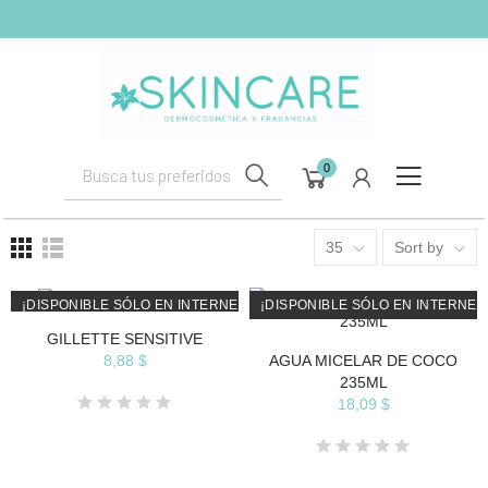
shopping_cart
(0)
0
35
Sort by
¡DISPONIBLE SÓLO EN INTERNET!
¡DISPONIBLE SÓLO EN INTERNET
GILLETTE SENSITIVE
AGOTADO
AGOTADO
8,88 $
AGUA MICELAR DE COCO
235ML
18,09 $